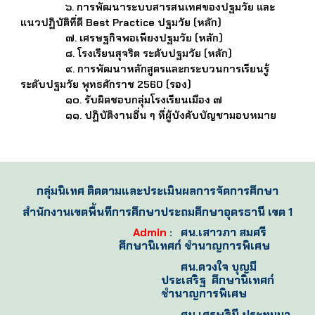
๖. การพัฒนาระบบสารสนเทศของปฐมวัย และ
แนวปฏิบัติที่ดี Best Practice ปฐมวัย (หลัก)
๗. เศรษฐกิจพอเพียงปฐมวัย (หลัก)
๘. โรงเรียนสุจริต ระดับปฐมวัย (หลัก)
๙. การพัฒนาหลักสูตรและกระบวนการเรียนรู้
ระดับปฐมวัย พุทธศักราช 2560 (รอง)
๑๐. รับผิดชอบกลุ่มโรงเรียนเมือง ๗
๑๑. ปฏิบัติงานอื่น ๆ ที่ผู้บังคับบัญชามอบหมาย
กลุ่มนิเทศ ติดตามและประเมินผลการจัดการศึกษา
สำนักงานเขตพื้นทีการศึกษาประถมศึกษาอุดรธานี เขต 1
Admin
: ศน.เสาวภา สมศรี
ศึกษานิเทศก์ ชำนาญการพิเศษ
ศน.ดวงใจ บุญมี
ประเสริฐ
ศึกษานิเทศก์
ชำนาญการพิเศษ
ศน.เศรษฐินี ประทุมมา