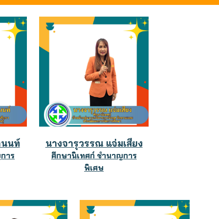
านนท์
นาง
จารุวรรณ แจ่มเสียง
ญการ
ศึกษานิเทศก์ ชำนาญการ
พิเศษ