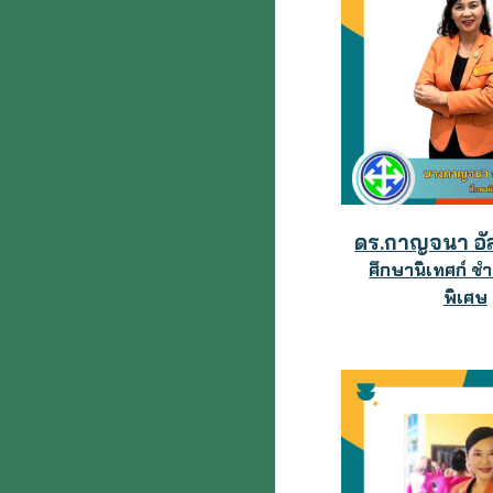
ดร.กาญจนา อัล
ศึกษานิเทศก์ 
พิเศษ