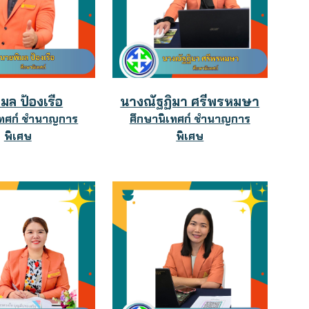
ิมล ป้องเรือ
นางณัฐฏิมา ศรีพรหมษา
เทศก์ ชำนาญการ
ศึกษานิเทศก์ ชำนาญการ
พิเศษ
พิเศษ