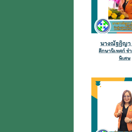
นางณัฐฏิญา 
ศึกษานิเทศก์ 
พิเศษ