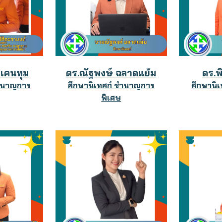
เคนทุม
ดร.ณัฐพงษ์ ฉลาดแย้ม
ดร.พ
ชำนาญการ
ศึกษานิเทศก์ ชำนาญการ
ศึกษานิ
พิเศษ