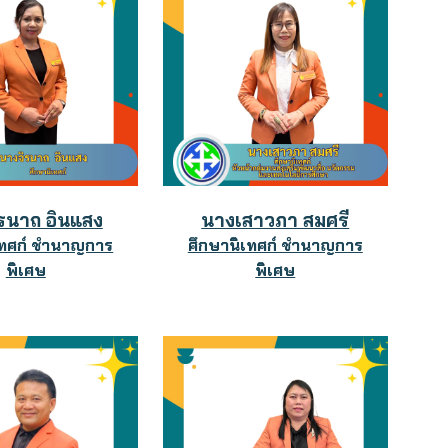
ิรนาถ อินแสง
นางเสาวภา สมศรี
เทศก์ ชำนาญการ
ศึกษานิเทศก์ ชำนาญการ
พิเศษ
พิเศษ