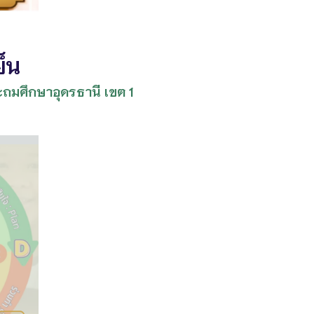
็น
ะถมศึกษาอุดรธานี เขต 1