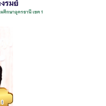
งรมย์
มศึกษาอุดรธานี เขต 1